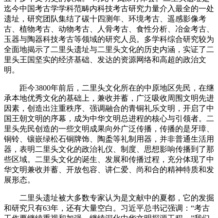
迄今中国考古学学科范畴内科技考古研究力量介入最全的一处
遗址，研究团队集结了碳十四测年、环境考古、遥感影像考
古、植物考古、动物考古、人骨考古、食性分析、冶金考古、
玉器与陶器科技考古等领域的研究人员。多学科综合研究较为
全面地揭示了二里头遗址与二里头文化的历史内涵，实证了二
里头王国坚实的经济基础、发达的资源网络和高超的政治文
明。
距今3800年前后，二里头文化所在的中原地区先民，在继
承本地优秀文化的基础上，兼收并蓄，广泛吸收周围文明先进
因素，创造出注重秩序、强调融合的青铜礼乐文明，开启了中
国王朝文明的序幕，成为中华文明总进程的核心与引领者。二
里头先民创造的一些文明成果向外广泛传播，传播的是牙璋、
铜铃、镶嵌绿松石铜牌饰、陶盉等礼制用器，并非普通生活用
器，表明二里头文化的政治礼仪、制度、思想影响传播到了那
些区域。二里头文化的诞生、发展和传播过程，充分体现了中
华文明兼收并蓄、开放包容、讲仁爱、尚和合的精神特质和发
展形态。
二里头遗址被大多数专家认为是文献中的夏都，它的发掘
和研究只有63年，还有大量空白。习近平总书记强调：“考古