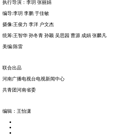
执行导演：李玥 张丽娟
编导:李玥 李鹏 于佳敏
摄像:王俊力 李洋 户文杰
统筹:王智华 孙冬青 孙颖 吴思园 曹源 成娟 张麟凡
美编:陈雷
联合出品
河南广播电视台电视新闻中心
共青团河南省委
编辑：王怡潇