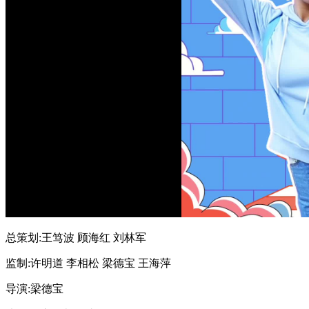
总策划:王笃波 顾海红 刘林军
监制:许明道 李相松 梁德宝 王海萍
导演:梁德宝