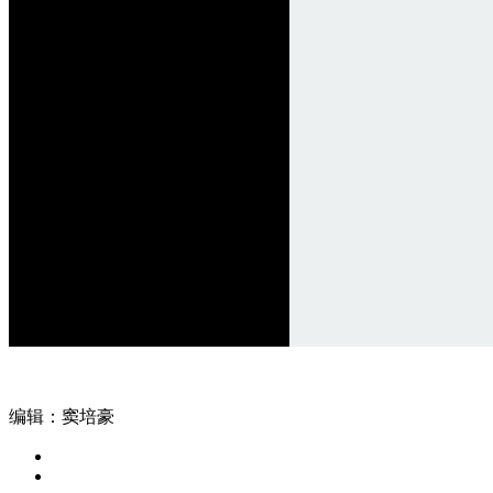
编辑：窦培豪