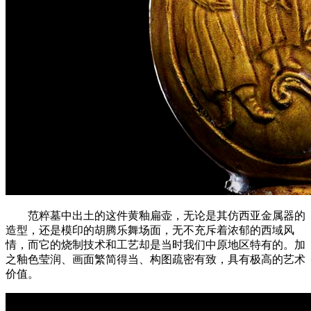
范粹墓中出土的这件黄釉扁壶，无论是其仿西亚金属器的
造型，还是模印的胡腾乐舞场面，无不充斥着浓郁的西域风
情，而它的烧制技术和工艺却是当时我们中原地区特有的。加
之釉色莹润、画面繁简得当、构图疏密有致，具有极高的艺术
价值。