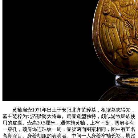
黄釉扁壶1971年出土于安阳北齐范粹墓，根据墓志得知，
墓主范粹为北齐骠骑大将军。扁壶造型独特，颇似游牧民族使
用的皮囊。壶高20.5厘米，通体施黄釉，上窄下宽，两肩各有
一穿孔，颈肩饰连珠纹一周，壶腹两面图案相同，图中有五名
高鼻深目、身着胡服的表演者。中间一人身着窄袖长衫，腾踏