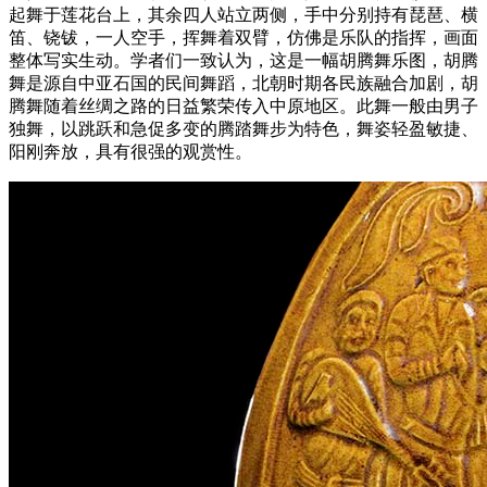
起舞于莲花台上，其余四人站立两侧，手中分别持有琵琶、横
笛、铙钹，一人空手，挥舞着双臂，仿佛是乐队的指挥，画面
整体写实生动。学者们一致认为，这是一幅胡腾舞乐图，胡腾
舞是源自中亚石国的民间舞蹈，北朝时期各民族融合加剧，胡
腾舞随着丝绸之路的日益繁荣传入中原地区。此舞一般由男子
独舞，以跳跃和急促多变的腾踏舞步为特色，舞姿轻盈敏捷、
阳刚奔放，具有很强的观赏性。