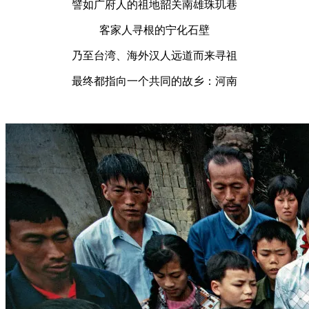
譬如广府人的祖地韶关南雄珠玑巷
客家人寻根的宁化石壁
乃至台湾、海外汉人远道而来寻祖
最终都指向一个共同的故乡：河南