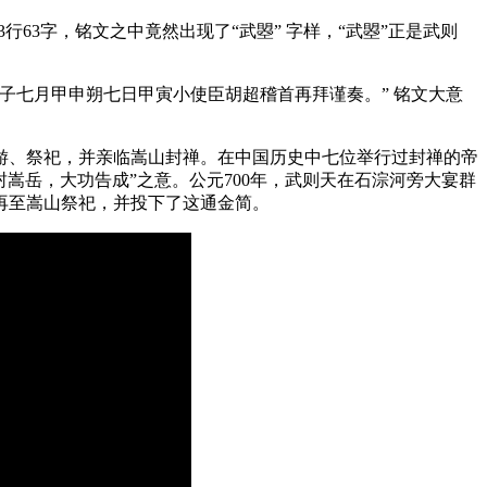
行63字，铭文之中竟然出现了“武曌” 字样，“武曌”正是武则
七月甲申朔七日甲寅小使臣胡超稽首再拜谨奏。” 铭文大意
、祭祀，并亲临嵩山封禅。在中国历史中七位举行过封禅的帝
嵩岳，大功告成”之意。公元700年，武则天在石淙河旁大宴群
再至嵩山祭祀，并投下了这通金简。