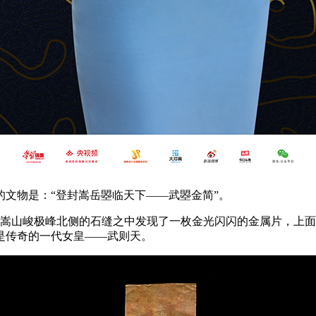
文物是：“登封嵩岳曌临天下——武曌金简”。
在嵩山峻极峰北侧的石缝之中发现了一枚金光闪闪的金属片，上
是传奇的一代女皇——武则天。