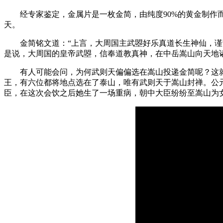
经专家鉴定，金属片是一枚金简，由纯度90%的黄金制作而成，金
天。
金简铭文道：“上言，大周国主武曌好乐真道长生神仙，谨诣
是说，大周国的皇帝武曌，信奉道教真神，在中岳嵩山向天地
有人可能会问，为何武则天偏偏选在嵩山投递金简呢？这就
王，有六位都将地点选在了泰山，唯有武则天于嵩山封禅。公元
臣，在这次会饮之后她生了一场重病，朝中大臣纷纷至嵩山为