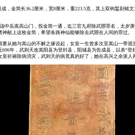
简长36.2厘米，宽8厘米，重223.5克，其上双钩錾刻铭文3
中岳嵩高山门，投金简一通，迄三官九府除武曌罪名，太岁庚子
诸神献上这枚金简，希望各路神仙能够除去武曌在人间的罪过。
要从她与嵩山的不解之缘说起，女皇一生曾多次至嵩山一带巡游
696年，武则天改嵩阳县为登封县，阳城县为告成县，以表“登封
女皇祈祷除病消灾，武则天的病竟真的好了，她在高兴之余派人