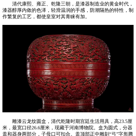
清代康熙、雍正、乾隆三朝，是漆器制造业的黄金时代，
漆器醇厚内敛的色泽，轻滑温润的手感，防潮隔热的特性，制
作繁复的工艺，都使皇室对其青睐有加。
雕漆云龙纹圆盒，清代乾隆时期宫廷生活用具，高23.5厘
米，最宽口径26.6厘米，现藏于河南博物院。盒为圆式，分器
盖和器身两部分，子母口可扣合。盖顶部正中雕刻“弓”字形腾