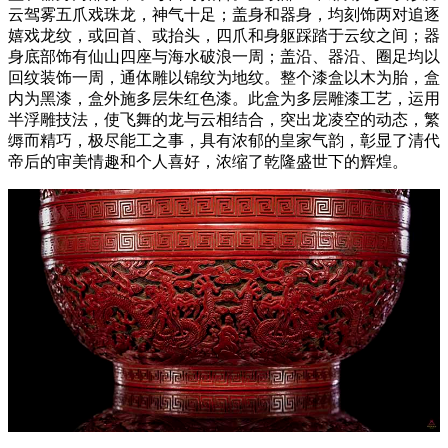
云驾雾五爪戏珠龙，神气十足；盖身和器身，均刻饰两对追逐
嬉戏龙纹，或回首、或抬头，四爪和身躯踩踏于云纹之间；器
身底部饰有仙山四座与海水破浪一周；盖沿、器沿、圈足均以
回纹装饰一周，通体雕以锦纹为地纹。整个漆盒以木为胎，盒
内为黑漆，盒外施多层朱红色漆。此盒为多层雕漆工艺，运用
半浮雕技法，使飞舞的龙与云相结合，突出龙凌空的动态，繁
缛而精巧，极尽能工之事，具有浓郁的皇家气韵，彰显了清代
帝后的审美情趣和个人喜好，浓缩了乾隆盛世下的辉煌。