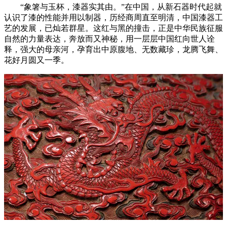
“象箸与玉杯，漆器实其由。”在中国，从新石器时代起就
认识了漆的性能并用以制器，历经商周直至明清，中国漆器工
艺的发展，已灿若群星。这红与黑的撞击，正是中华民族征服
自然的力量表达，奔放而又神秘，用一层层中国红向世人诠
释，强大的母亲河，孕育出中原腹地、无数藏珍，龙腾飞舞、
花好月圆又一季。