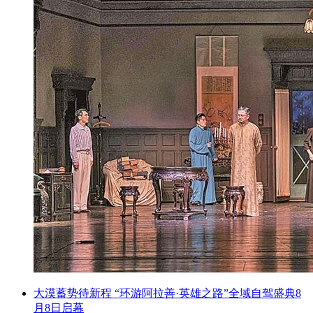
大漠蓄势待新程 “环游阿拉善·英雄之路”全域自驾盛典8
月8日启幕